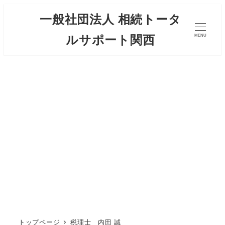
メ
一般社団法人 相続トータ
イ
ルサポート関西
MENU
ン
コ
ン
テ
ン
ツ
へ
税理士 内田 誠
移
動
トップページ
税理士 内田 誠